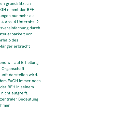
en grundsätzlich
EuGH nimmt der BFH
tungen nunmehr als
 4 Abs. 4 Unterabs. 2
ngsvereinfachung durch
steuerbarkeit von
erhalb des
pfänger erbracht
end wir auf Erhellung
 Organschaft.
unft darstellen wird.
d dem EuGH immer noch
 der BFH in seinem
icht aufgreift.
 zentraler Bedeutung
ehmen.