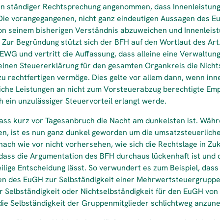
 in ständiger Rechtsprechung angenommen, dass Innenleistung
. Die vorangegangenen, nicht ganz eindeutigen Aussagen des 
on seinem bisherigen Verständnis abzuweichen und Innenleis
Zur Begründung stützt sich der BFH auf den Wortlaut des Art.
/EWG und vertritt die Auffassung, dass alleine eine Verwaltu
elnen Steuererklärung für den gesamten Organkreis die Nicht
u rechtfertigen vermöge. Dies gelte vor allem dann, wenn inn
liche Leistungen an nicht zum Vorsteuerabzug berechtigte Em
h ein unzulässiger Steuervorteil erlangt werde.
dass kurz vor Tagesanbruch die Nacht am dunkelsten ist. Währ
n, ist es nun ganz dunkel geworden um die umsatzsteuerliche
 nach wie vor nicht vorhersehen, wie sich die Rechtslage in Zuk
, dass die Argumentation des BFH durchaus lückenhaft ist un
ilige Entscheidung lässt. So verwundert es zum Beispiel, dass
n des EuGH zur Selbständigkeit einer Mehrwertsteuergruppe n
 Selbständigkeit oder Nichtselbständigkeit für den EuGH von
die Selbständigkeit der Gruppenmitglieder schlichtweg anzun