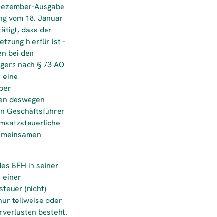
r Dezember-Ausgabe
ng vom 18. Januar
ätigt, dass der
tzung hierfür ist –
en bei den
ägers nach § 73 AO
 eine
über
len deswegen
gen Geschäftsführer
 umsatzsteuerliche
 gemeinsamen
des BFH in seiner
 einer
teuer (nicht)
nur teilweise oder
rverlusten besteht.