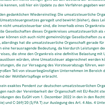
sie kennen, soll hier ein Update zu den Verfahren gegeben we
 den gedanklichen Wiedereinstieg: Die umsatzsteuerliche Organ
 Umsatzsteuergesetzes geregelt und bewirkt (bisher), dass L
n nicht umsatzsteuerbar sind, die innerhalb eines Organkrei
alle Gesellschaften dieses Organkreises umsatzsteuerlich al
ar können sich auch nicht-gemeinnützige Gesellschaften zu 
 allerdings hat die umsatzsteuerliche Organschaft gerade für
n eine herausragende Bedeutung, da hierdurch Leistungen de
eises, die ohne den Organkreis eine definitive Belastung mit
 auslösen würden, ohne Umsatzsteuer abgerechnet werden k
istungen, die zur Versagung des Vorsteuerabzugs führen, we
großen Teil von steuerbegünstigten Unternehmen im Bereich d
d der Wohlfahrtspflege erbracht.
t kein exaktes Pendent zur deutschen umsatzsteuerlichen Or
gen nach der Vereinbarkeit der Organschaft mit EU-Recht ste
eidungen des EuGH vom 1. Dezember 2022 in den in den Rech
e) und C-269/20 (S/FA T) zur Auslegung des Art. 4 Abs. 4 Unt