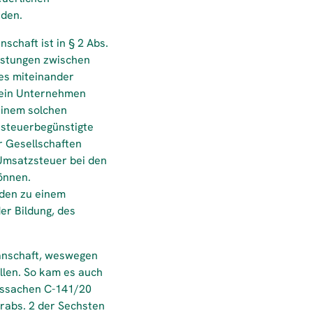
rden.
schaft ist in § 2 Abs.
eistungen zwischen
ses miteinander
s ein Unternehmen
einem solchen
 steuerbegünstigte
r Gesellschaften
 Umsatzsteuer bei den
önnen.
rden zu einem
er Bildung, des
ganschaft, weswegen
llen. So kam es auch
tssachen C-141/20
erabs. 2 der Sechsten