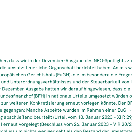
s her, dass wir in der Dezember-Ausgabe des NPO-Spotlights zu
ie umsatzsteuerliche Organschaft berichtet haben. Anlass 
uropäischen Gerichtshofs (EuGH), die insbesondere die Frage
- und Unterordnungsverhältnisses und der Steuerbarkeit von 
r Dezember-Ausgabe hatten wir darauf hingewiesen, dass die
undesfinanzhof (BFH) in nationale Urteile umgesetzt würden 
zur weiteren Konkretisierung erneut vorlegen könnte. Der BF
Wege gegangen: Manche Aspekte wurden im Rahmen einer EuGH-
 abschließend beurteilt (Urteil vom 18. Januar 2023 – XI R 2
erneut vorgelegt (Beschluss vom 26. Januar 2023 – V R 20/22
schluss um nichts weniger geht als den Bestand der umsatzst