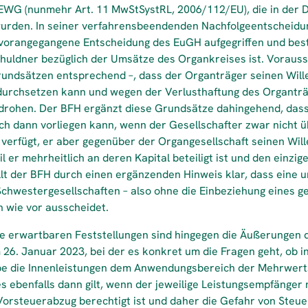
/EWG (nunmehr Art. 11 MwStSystRL, 2006/112/EU), die in de
wurden. In seiner verfahrensbeendenden Nachfolgeentscheidu
vorangegangene Entscheidung des EuGH aufgegriffen und best
uldner bezüglich der Umsätze des Organkreises ist. Vorausse
undsätzen entsprechend –, dass der Organträger seinen Will
durchsetzen kann und wegen der Verlusthaftung des Organtr
 drohen. Der BFH ergänzt diese Grundsätze dahingehend, dass
h dann vorliegen kann, wenn der Gesellschafter zwar nicht 
verfügt, er aber gegenüber der Organgesellschaft seinen Wil
l er mehrheitlich an deren Kapital beteiligt ist und den einzi
tellt der BFH durch einen ergänzenden Hinweis klar, dass eine
Schwestergesellschaften – also ohne die Einbeziehung eines
h wie vor ausscheidet.
ese erwartbaren Feststellungen sind hingegen die Äußerungen 
26. Januar 2023, bei der es konkret um die Fragen geht, ob in
 die Innenleistungen dem Anwendungsbereich der Mehrwerts
es ebenfalls dann gilt, wenn der jeweilige Leistungsempfänger 
orsteuerabzug berechtigt ist und daher die Gefahr von Steue