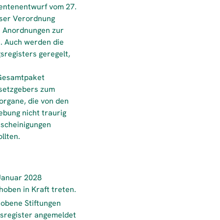
rentenentwurf vom 27.
ieser Verordnung
en Anordnungen zur
n. Auch werden die
sregisters geregelt,
 Gesamtpaket
Gesetzgebers zum
organe, die von den
iebung nicht traurig
bescheinigungen
llten.
 Januar 2028
oben in Kraft treten.
hobene Stiftungen
gsregister angemeldet