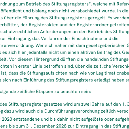
ordnung zum Betrieb des Stiftungsregisters“, welche mit Refe
öffentlicht und bislang noch nicht verabschiedet wurde. In d
s über die Führung des Stiftungsregisters geregelt. Es werd
erblätter, der Registerakten und der Registerordner getroffe
schutzrechtlichen Anforderungen an den Betrieb des Stiftung
zur Eintragung, das Verfahren der Einsichtnahme und die
ührenverordnung. Wer sich näher mit dem gesetzgeberischen
s es sich hier jedenfalls nicht um einen aktiven Beitrag des 
lt. Vor diesem Hintergrund dürften die handelnden Stiftungs
chten in erster Linie betroffen sind, über die zeitliche Versch
l ist, dass die Stiftungsaufsichten nach wie vor Legitimations
 sich nach Einführung des Stiftungsregisters erledigt haben so
olgende zeitliche Etappen zu beachten sein:
 des Stiftungsregistergesetzes wird um zwei Jahre auf den 1.
g dazu wird auch die Durchführungsverordnung zeitlich versch
 2028 entstandene und bis dahin nicht aufgelöste oder aufge
tens bis zum 31. Dezember 2028 zur Eintragung in das Stiftun