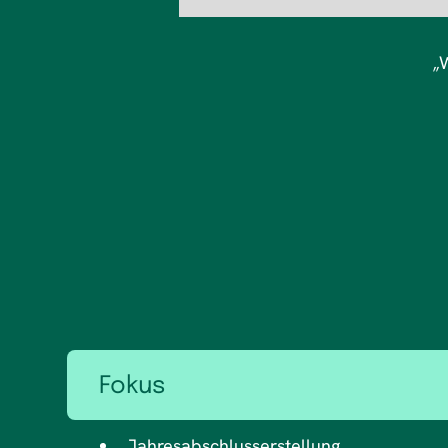
W
„
Fokus
Jahresabschlusserstellung